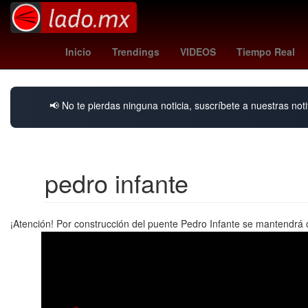
Miami Heat
Día Internacional de los Voluntar
Inicio
Trendings
VIDEOS
Tiempo Real
📢 No te pierdas ninguna noticia, suscríbete a nuestras noti
pedro infante
¡Atención! Por construcción del puente Pedro Infante se mantendrá 