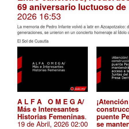
69 aniversario luctuoso de
2026 16:53
La memoria de Pedro Infante volvió a latir en Azcapotzalco: 
generaciones, se unieron en un concierto homenaje al Ídolo 
El Sol de Cuautla
A L F A O M E G A/
¡Atención
Más e Interesantes
construcc
.
Historias Femeninas
puente Pe
19 de Abril, 2026 02:00
se mante