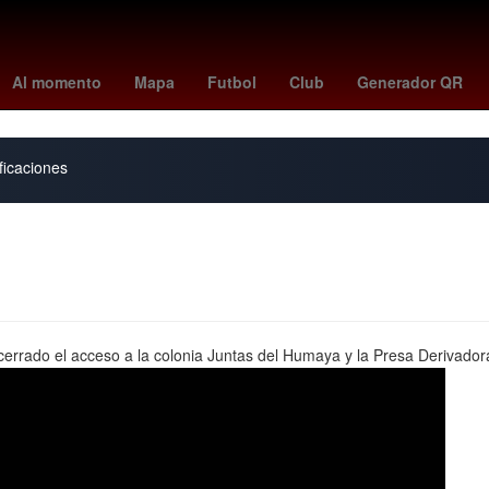
ios
monte de piedad
nashville fc
Empresa
alto al fuego
Espa
Al momento
Mapa
Futbol
Club
Generador QR
ficaciones
cerrado el acceso a la colonia Juntas del Humaya y la Presa Derivador