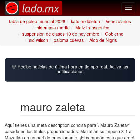
Toggl
navig
tabla de goleo mundial 2026
kate middleton
Venezolanos
hidemasa morita
Maíz transgénico
suspension de clases 10 de noviembre
Gobierno
sid wilson
paloma cuevas
Aldo de Nigris
🚨 Recibe noticias de última hora en tiempo real. Activa las
notificaciones
mauro zaleta
Aquí tienes una meta description concisa para \"Mauro Zaleta\"
basada en los títulos proporcionados: Mazatlán se impuso 3-1 a
Mazatlán en un partido emocionante. ¡El campeón está que arde!