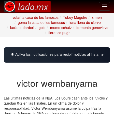
Toggl
navig
votar la casa de los famosos
Tobey Maguire
x men
gema la casa de los famosos
luna llena de ciervo
luciano darderi
gold
memo schutz
tormenta genevieve
florence pugh
🔔 Activa las notificaciones para recibir noticias al instante
victor wembanyama
Las últimas noticias de la NBA: Los Spurs caen ante los Knicks y
quedan 0-2 en las Finales. En un clima de dolor y
responsabilidad, Victor Wembanyama asume la culpa tras la
derrota. Además, la NBA sanciona de por vida a un aficionado