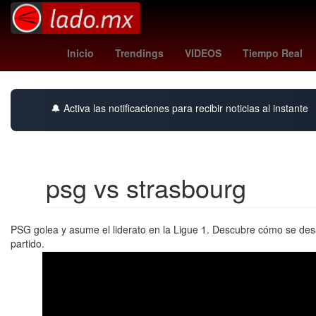
instituto - independiente
España
samsu
Inicio
Trendings
VIDEOS
Tiempo Real
🔔 Activa las notificaciones para recibir noticias al instante
psg vs strasbourg
PSG golea y asume el liderato en la Ligue 1. Descubre cómo se des
partido.