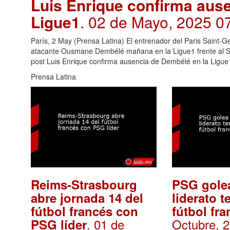
Luis Enrique confirma aus
Ligue1
. 02 de Mayo, 2025 0
París, 2 May (Prensa Latina) El entrenador del Paris Saint-G
atacante Ousmane Dembélé mañana en la Ligue1 frente al Str
post Luis Enrique confirma ausencia de Dembélé en la Ligue1
Prensa Latina
Reims-Strasbourg
PSG gole
abre jornada 14 del
liderato 
fútbol francés con
fútbol fr
. 01 de
Octubre, 
PSG líder