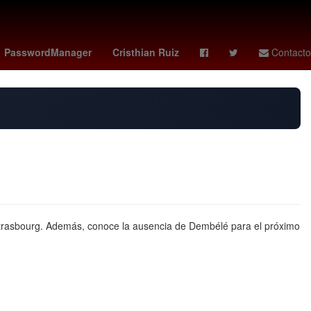
íder supremo de irán
Digitalización
Perú
PasswordManager
Cristhian Ruiz
Contacto
 Strasbourg. Además, conoce la ausencia de Dembélé para el próximo