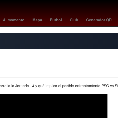
ng s24
2024
Patrik Schick
The Addams Family
Star Wars
l
Al momento
Mapa
Futbol
Club
Generador QR
arrolla la Jornada 14 y qué implica el posible enfrentamiento PSG vs