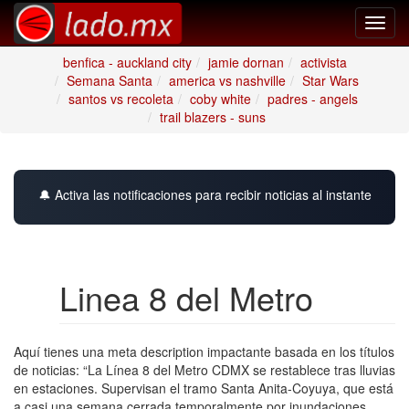
Toggl
navig
benfica - auckland city
jamie dornan
activista
Semana Santa
america vs nashville
Star Wars
santos vs recoleta
coby white
padres - angels
trail blazers - suns
🔔 Activa las notificaciones para recibir noticias al instante
Linea 8 del Metro
Aquí tienes una meta description impactante basada en los títulos
de noticias: “La Línea 8 del Metro CDMX se restablece tras lluvias
en estaciones. Supervisan el tramo Santa Anita-Coyuya, que está
a casi una semana cerrada temporalmente por inundaciones.