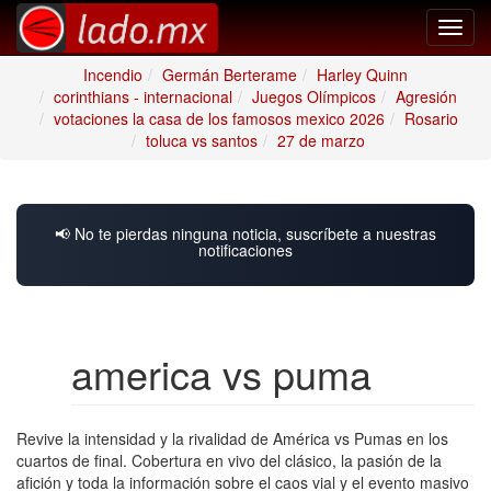
Toggl
navig
Incendio
Germán Berterame
Harley Quinn
corinthians - internacional
Juegos Olímpicos
Agresión
votaciones la casa de los famosos mexico 2026
Rosario
toluca vs santos
27 de marzo
📢 No te pierdas ninguna noticia, suscríbete a nuestras
notificaciones
america vs puma
Revive la intensidad y la rivalidad de América vs Pumas en los
cuartos de final. Cobertura en vivo del clásico, la pasión de la
afición y toda la información sobre el caos vial y el evento masivo