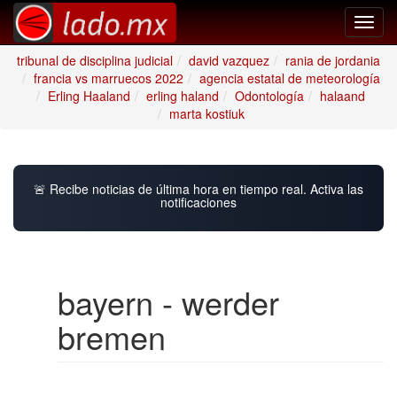
Toggl
navig
tribunal de disciplina judicial
david vazquez
rania de jordania
francia vs marruecos 2022
agencia estatal de meteorología
Erling Haaland
erling haland
Odontología
halaand
marta kostiuk
🚨 Recibe noticias de última hora en tiempo real. Activa las
notificaciones
bayern - werder
bremen