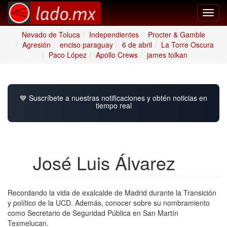
Toggl
navig
Nevado de Toluca
Independientes
Procter & Gamble
Agresión
enciso paraguay
6 de abril
La Torre Oscura
Paco López
Apollo Crews
james tolkan
💙 Suscríbete a nuestras notificaciones y obtén noticias en
tiempo real
José Luis Álvarez
Recordando la vida de exalcalde de Madrid durante la Transición
y político de la UCD. Además, conocer sobre su nombramiento
como Secretario de Seguridad Pública en San Martín
Texmelucan.