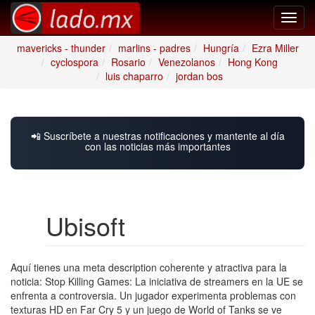
Toggl
navig
mavericks - thunder
marlins - padres
Hungría
Ezra Miller
cyclospora
Rosario
Venezolanos
Hong Kong
luis chaparro
jordan bos
📲 Suscríbete a nuestras notificaciones y mantente al día
con las noticias más importantes
Ubisoft
Aquí tienes una meta description coherente y atractiva para la
noticia: Stop Killing Games: La iniciativa de streamers en la UE se
enfrenta a controversia. Un jugador experimenta problemas con
texturas HD en Far Cry 5 y un juego de World of Tanks se ve