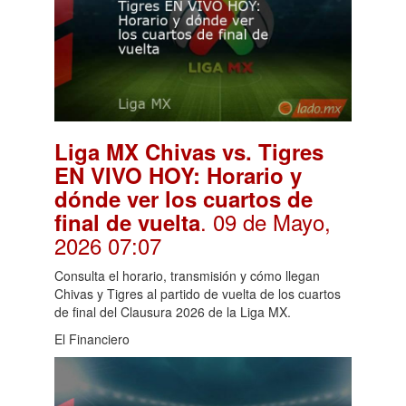
Liga MX Chivas vs. Tigres
EN VIVO HOY: Horario y
dónde ver los cuartos de
. 09 de Mayo,
final de vuelta
2026 07:07
Consulta el horario, transmisión y cómo llegan
Chivas y Tigres al partido de vuelta de los cuartos
de final del Clausura 2026 de la Liga MX.
El Financiero