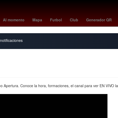
de marzo
Dólar estadounidense
China
Cielo
partidos de leag
Al momento
Mapa
Futbol
Club
Generador QR
notificaciones
eo Apertura. Conoce la hora, formaciones, el canal para ver EN VIVO la