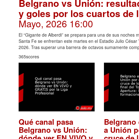
Belgrano vs Unión: result
y goles por los cuartos de 
Mayo, 2026 16:00
El “Gigante de Alberdi” se prepara para una de sus noches m
Santa Fe se enfrentan este martes en el Estadio Julio César Vi
2026. Tras superar una barrera de octavos sumamente com
365scores
Qué canal pasa
Belgrano 
Belgrano vs Unión:
a Unión p
dónde ver EN VIVO y
cruce de 