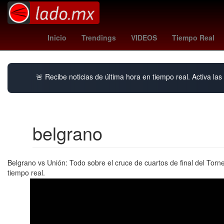
wolves vs port vale
Selección de fútbol de Irlanda
27 
Inicio
Trendings
VIDEOS
Tiempo Real
🚨 Recibe noticias de última hora en tiempo real. Activa las 
belgrano
Belgrano vs Unión: Todo sobre el cruce de cuartos de final del Torn
tiempo real.