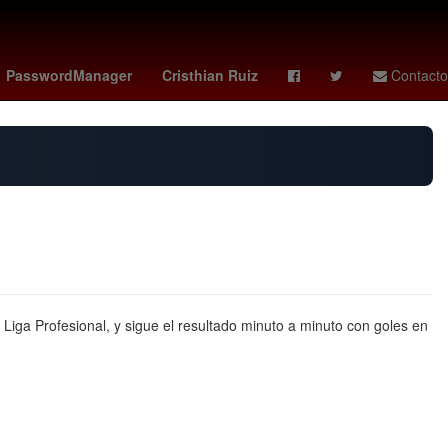
ues cup
manchester city vs
OTAN
Santiago Giménez
PasswordManager
Cristhian Ruiz
Contacto
 Liga Profesional, y sigue el resultado minuto a minuto con goles en