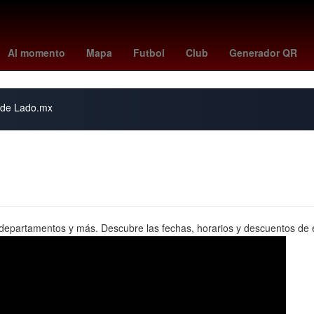
a
27 de marzo
Nueva York
kevin bacon
Gobierno
2024
bo
Al momento
Mapa
Futbol
Club
Generador QR
s de Lado.mx
epartamentos y más. Descubre las fechas, horarios y descuentos de es