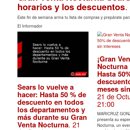
horarios y los descuentos
.
Este fin de semana arma tu lista de compras y prepárate par
El Informador
¡Gran Ven
Nocturna 
Hasta 50
descuento
Sears lo vuelve a
meses sin
hacer: Hasta 50 % de
21 de Oct
descuento en todos
21:00
los departamentos y
MARICRUZ GONZ
más durante su Gran
presenta su espe
. 21
Venta Nocturna
Nocturna, un eve