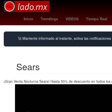
psv - nac
nikola vasilj
borussi
Inicio
Trendings
VIDEOS
Tiempo Real
🚀 Mantente informado al instante, activa las notificacione
Sears
¡Gran Venta Nocturna Sears! Hasta 50% de descuento en todos los d