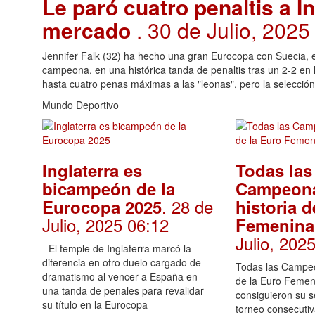
Le paró cuatro penaltis a In
mercado
. 30 de Julio, 2025
Jennifer Falk (32) ha hecho una gran Eurocopa con Suecia, eli
campeona, en una histórica tanda de penaltis tras un 2-2 en
hasta cuatro penas máximas a las "leonas", pero la selección
Mundo Deportivo
Inglaterra es
Todas las
bicampeón de la
Campeona
. 28 de
Eurocopa 2025
historia d
Julio, 2025 06:12
Femenina
Julio, 202
- El temple de Inglaterra marcó la
diferencia en otro duelo cargado de
Todas las Campeo
dramatismo al vencer a España en
de la Euro Femen
una tanda de penales para revalidar
consiguieron su s
su título en la Eurocopa
torneo consecuti