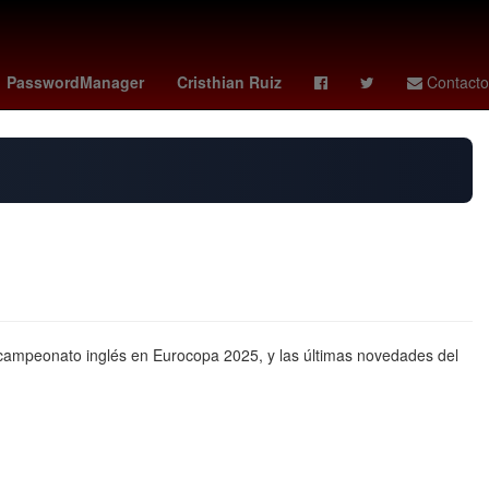
Seth Rollins
China
Nueva York
PasswordManager
Cristhian Ruiz
Contacto
bicampeonato inglés en Eurocopa 2025, y las últimas novedades del