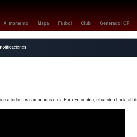
peonato sub-20 de la Concacaf
Neymar
Perro
Peso Mexicano
Al momento
Mapa
Futbol
Club
Generador QR
notificaciones
onoce a todas las campeonas de la Euro Femenina, el camino hacia el 