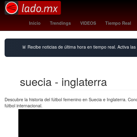
Denuncia
Argentina
hora
Cam
Inicio
Trendings
VIDEOS
Tiempo Real
🚨 Recibe noticias de última hora en tiempo real. Activa las 
suecia - inglaterra
Descubre la historia del fútbol femenino en Suecia e Inglaterra. C
fútbol internacional.