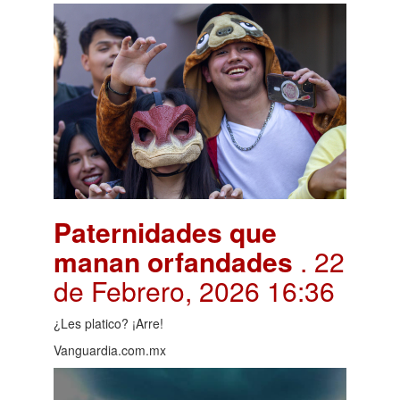
Paternidades que
manan orfandades
. 22
de Febrero, 2026 16:36
¿Les platico? ¡Arre!
Vanguardia.com.mx