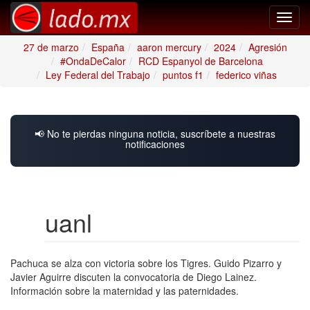
Toggl
navig
27 de marzo
España
aaron mercury
2024
Agresión
#OndaDeCalor
RCD Espanyol de Barcelona
Ley Federal del Trabajo
puntos f1
federico viñas
📢 No te pierdas ninguna noticia, suscríbete a nuestras
notificaciones
uanl
Pachuca se alza con victoria sobre los Tigres. Guido Pizarro y
Javier Aguirre discuten la convocatoria de Diego Lainez.
Información sobre la maternidad y las paternidades.