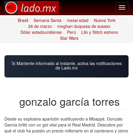
Toggl
navig
Brasil
Semana Santa
messi edad
Nueva York
26 de marzo
meghan duquesa de sussex
Dólar estadounidense
Perú
Lilo y Stitch estreno
Star Wars
🚀 Mantente informado al instante, activa las notificaciones
de Lado.mx
gonzalo garcía torres
Desde su explosiva aparición sustituyendo a Mbappé, Gonzalo
García brilló con un gol vital para el Real Madrid. Descubre por
qué el club ha puesto un precio millonario en el canterano y cómo