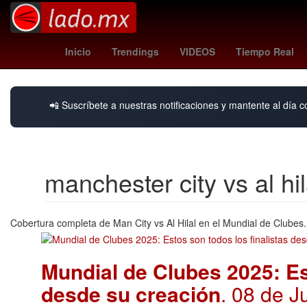
clima nuevo laredo
botafogo - fluminense
Victor Guzmán
Inicio
Trendings
VIDEOS
Tiempo Real
📲 Suscríbete a nuestras notificaciones y mantente al día c
manchester city vs al hil
Cobertura completa de Man City vs Al Hilal en el Mundial de Clubes. 
Mundial de Clubes 2025: Es
desde su creación
. 08 de J