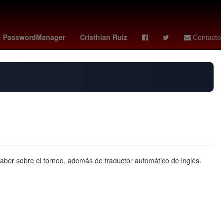
as femenil
sparta rotterdam - feyenoord
celtics
Elliot Page
PasswordManager
Cristhian Ruiz
Contacto
 saber sobre el torneo, además de traductor automático de inglés.