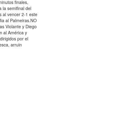
inutos finales,
a la semifinal del
 al vencer 2-1 este
lfia al Palmeiras.NO
as Violante y Diego
n al América y
irigidos por el
esca, arruin