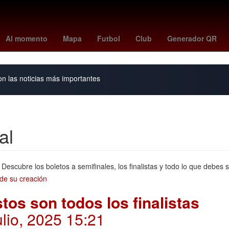
Jorge Rodríguez
américa - cruz azul
tudn en vivo
necaxa vs pum
Al momento
Mapa
Futbol
Club
Generador QR
on las noticias más importantes
al
Descubre los boletos a semifinales, los finalistas y todo lo que debes
tos son todos los finalistas
ulio, 2025 15:21