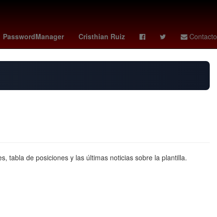
de la República
Desalojo
México
Chihuahua
PasswordManager
Cristhian Ruiz
Contacto
 tabla de posiciones y las últimas noticias sobre la plantilla.