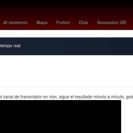
Aguascalientes
Europa League Final
Oficina de la Presidencia 
Al momento
Mapa
Futbol
Club
Generador QR
 tiempo real
canal de transmisión en vivo, sigue el resultado minuto a minuto, goles,