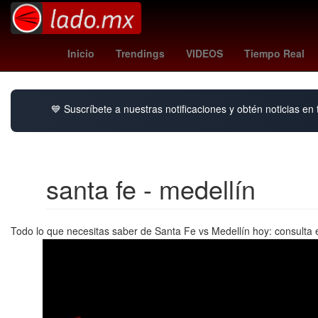
Semana Santa
Temporada
2024
Denuncia
Inicio
Trendings
VIDEOS
Tiempo Real
💙 Suscríbete a nuestras notificaciones y obtén noticias en
santa fe - medellín
Todo lo que necesitas saber de Santa Fe vs Medellín hoy: consulta el 