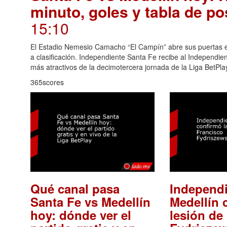
minuto, goles y tabla de p
15:10
El Estadio Nemesio Camacho “El Campín” abre sus puertas es
a clasificación. Independiente Santa Fe recibe al Independien
más atractivos de la decimotercera jornada de la Liga BetPla
365scores
Qué canal pasa
Independ
Santa Fe vs Medellín
Medellín 
hoy: dónde ver el
lesión de