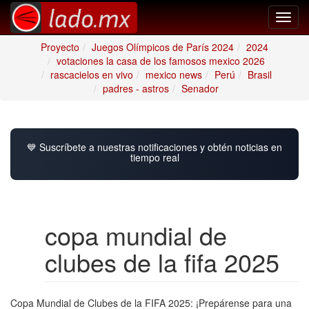
Toggl
navig
Proyecto
Juegos Olímpicos de París 2024
2024
votaciones la casa de los famosos mexico 2026
rascacielos en vivo
mexico news
Perú
Brasil
padres - astros
Senador
💙 Suscríbete a nuestras notificaciones y obtén noticias en
tiempo real
copa mundial de
clubes de la fifa 2025
Copa Mundial de Clubes de la FIFA 2025: ¡Prepárense para una