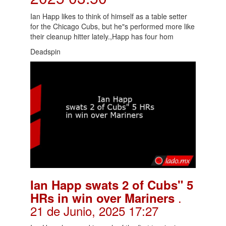
Ian Happ likes to think of himself as a table setter
for the Chicago Cubs, but he"s performed more like
their cleanup hitter lately.,Happ has four hom
Deadspin
Ian Happ swats 2 of Cubs" 5
.
HRs in win over Mariners
21 de Junio, 2025 17:27