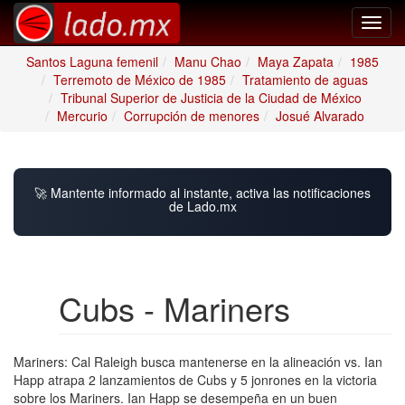
Toggl
navig
Santos Laguna femenil
Manu Chao
Maya Zapata
1985
Terremoto de México de 1985
Tratamiento de aguas
Tribunal Superior de Justicia de la Ciudad de México
Mercurio
Corrupción de menores
Josué Alvarado
🚀 Mantente informado al instante, activa las notificaciones
de Lado.mx
Cubs - Mariners
Mariners: Cal Raleigh busca mantenerse en la alineación vs. Ian
Happ atrapa 2 lanzamientos de Cubs y 5 jonrones en la victoria
sobre los Mariners. Ian Happ se desempeña en un buen