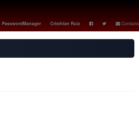
ley
bloqueos carreteras hoy
manuel capasso
PasswordManager
Cristhian Ruiz
Contacto