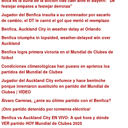
Boca es la burla de la afición tras caer ante el Bayern: "De
festejar empates a festejar derrotas"
Jugador del Benfica insulta a su entrenador por sacarlo
de cambio; el DT le cantó el gol que metió el reemplazo
Benfica, Auckland City in weather delay at Orlando
Benfica triumphs in lopsided, weather-delayed win over
Auckland
Benfica logra primera victoria en el Mundial de Clubes de
fútbol
Condiciones climatológicas han puesto en aprietos los
partidos del Mundial de Clubes
Jugador del Auckland City enfurece y hace berrinche
porque intentaron sustituirlo en partido del Mundial de
Clubes | VIDEO
Álvaro Carreras, ¿ante su último partido con el Benfica?
¡Otro partido detenido por tormenta eléctrica!
Benfica vs Auckland City EN VIVO: A qué hora y dónde
VER partido HOY Mundial de Clubes 2025