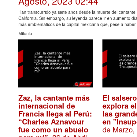
Agosto, 2023 02:44
Han transcurrido ya siete años desde la muerte del cantante
California. Sin embargo, su leyenda parece ir en aumento dí
más emblemáticos de la capital mexicana que, pese a haber 
Milenio
Zaz, la cantante más
El salser
internacional de
explora e
Francia llega al Perú:
las grand
“Charles Aznavour
en "Insup
de Marzo,
fue como un abuelo