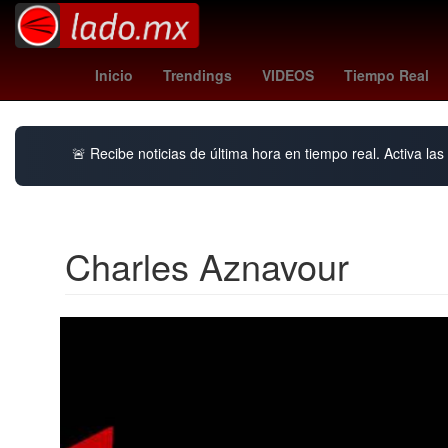
André Onana
juventude - atlético m
Inicio
Trendings
VIDEOS
Tiempo Real
🚨 Recibe noticias de última hora en tiempo real. Activa las 
Charles Aznavour