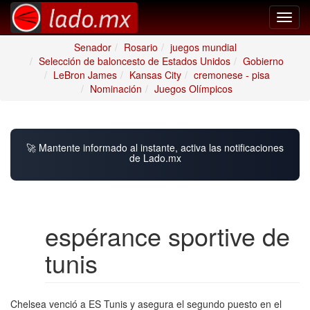
Toggl
navig
Senador
Rosario
juegos mundial
Selección de baloncesto de Estados Unidos
Gobierno
LeBron James
Kansas City
cremonese - pisa
Nominación
Juegos Olímpicos
🚀 Mantente informado al instante, activa las notificaciones
de Lado.mx
espérance sportive de
tunis
Chelsea venció a ES Tunis y asegura el segundo puesto en el