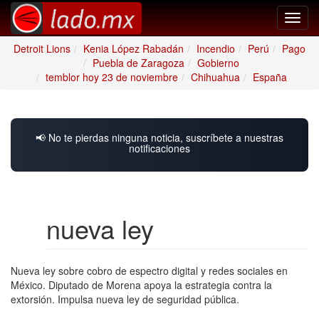
Toggl
navig
Detroit Lions
Kenia López Rabadán
Incendio
Perú
Pago
Puebla de Zaragoza
Gobierno
temblor hoy 23 de noviembre
Chihuahua
España
📢 No te pierdas ninguna noticia, suscríbete a nuestras
notificaciones
nueva ley
Nueva ley sobre cobro de espectro digital y redes sociales en
México. Diputado de Morena apoya la estrategia contra la
extorsión. Impulsa nueva ley de seguridad pública.