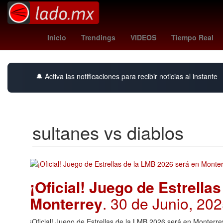
Nueva York
Perú
alerta meteorológica
In
Inicio
Trendings
VIDEOS
Tiempo Real
🔔 Activa las notificaciones para recibir noticias al instante
sultanes vs diablos
¡Oficial! Juego de Estrella
Monterrey
. 30 de Junio, 20
¡Oficial! Juego de Estrellas de la LMB 2026 será en Monterr