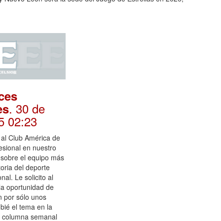
ces
. 30 de
es
5 02:23
 al Club América de
fesional en nuestro
 sobre el equipo más
toria del deporte
al. Le solicito al
la oportunidad de
n por sólo unos
bié el tema en la
a columna semanal