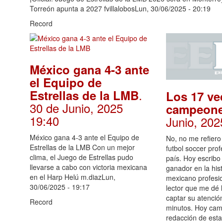
Torreón apunta a 2027 fvillalobosLun, 30/06/2025 - 20:19
Record
México gana 4-3 ante
el Equipo de
.
Estrellas de la LMB
Los 17 ve
30 de Junio, 2025
campeon
19:40
Junio, 202
México gana 4-3 ante el Equipo de
No, no me refiero
Estrellas de la LMB Con un mejor
futbol soccer pro
clima, el Juego de Estrellas pudo
país. Hoy escribo
llevarse a cabo con victoria mexicana
ganador en la his
en el Harp Helú m.diazLun,
mexicano profesion
30/06/2025 - 19:17
lector que me dé 
captar su atenció
Record
minutos. Hoy cam
redacción de est