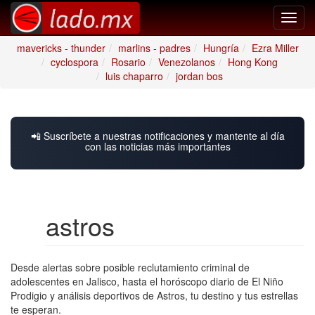
Toggl
navig
mavericks - thunder
marlins - padres
Hungría
Ezra Miller
cyclospora
Rosario
Venezolanos
Hong Kong
luis chaparro
jordan bos
📲 Suscríbete a nuestras notificaciones y mantente al día
con las noticias más importantes
astros
Desde alertas sobre posible reclutamiento criminal de
adolescentes en Jalisco, hasta el horóscopo diario de El Niño
Prodigio y análisis deportivos de Astros, tu destino y tus estrellas
te esperan.