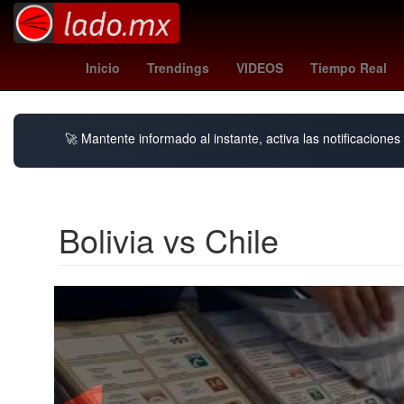
joão pedro
cruzeiro - chapecoense
Guillermo García Alcocer
Inicio
Trendings
VIDEOS
Tiempo Real
🚀 Mantente informado al instante, activa las notificacione
Bolivia vs Chile