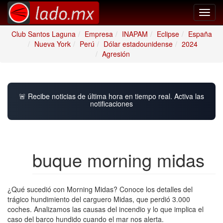
Toggl
navig
Club Santos Laguna
Empresa
INAPAM
Eclipse
España
Nueva York
Perú
Dólar estadounidense
2024
Agresión
🚨 Recibe noticias de última hora en tiempo real. Activa las
notificaciones
buque morning midas
¿Qué sucedió con Morning Midas? Conoce los detalles del
trágico hundimiento del carguero Midas, que perdió 3.000
coches. Analizamos las causas del incendio y lo que implica el
caso del barco hundido cuando el mar nos alerta.