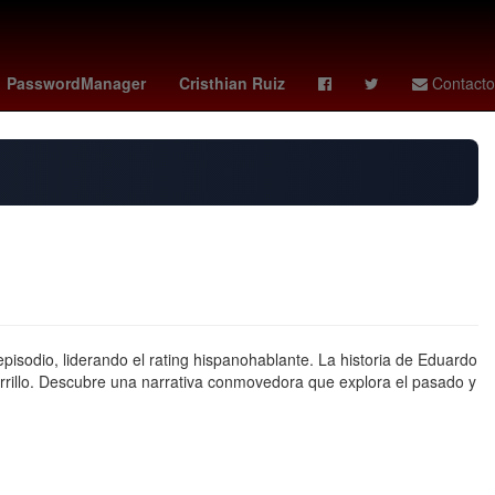
enezolanos
Colombia
christian ebere
PasswordManager
Cristhian Ruiz
Contacto
isodio, liderando el rating hispanohablante. La historia de Eduardo
Carrillo. Descubre una narrativa conmovedora que explora el pasado y