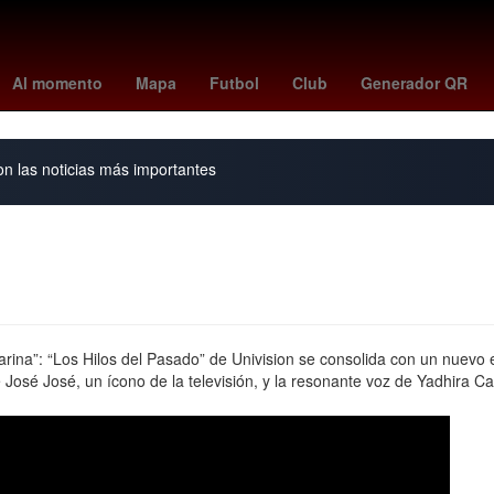
ú
Dólar estadounidense
China
nacionalidad estadounidense
V
Al momento
Mapa
Futbol
Club
Generador QR
on las noticias más importantes
ina”: “Los Hilos del Pasado” de Univision se consolida con un nuevo ep
e José José, un ícono de la televisión, y la resonante voz de Yadhira 