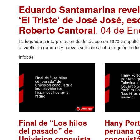
Eduardo Santamarina revela
‘El Triste’ de José José, es
Roberto Cantoral
. 04 de En
La legendaria interpretación de José José en 1970 catapultó a 
envuelto en rumores y nuevas versiones sobre a quién la de
Infobae
Final de “Los hilos
Hany Port
del pasado” de
peruana 
Univision conquista
conquistó