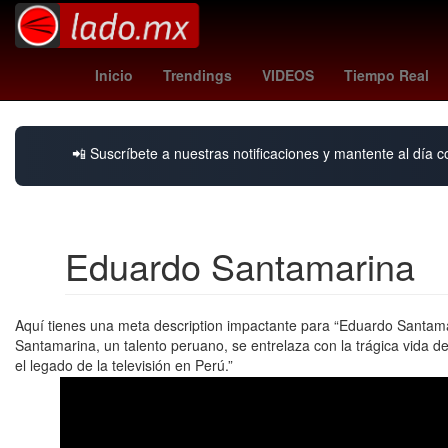
Valor
toluca vs santos
Rosario
Per
Inicio
Trendings
VIDEOS
Tiempo Real
📲 Suscríbete a nuestras notificaciones y mantente al día c
Eduardo Santamarina
Aquí tienes una meta description impactante para “Eduardo Santamar
Santamarina, un talento peruano, se entrelaza con la trágica vida d
el legado de la televisión en Perú.”