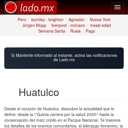
Toggl
navig
Perú
burnley - brighton
Agresión
Nueva York
Jürgen Klopp
liverpool - mónaco
messi edad
Semana Santa
Rusia
Pago
🚀 Mantente informado al instante, activa las notificaciones
de Lado.mx
Huatulco
Desde el corazón de Huatulco, descubre la actualidad que lo
define: desde la \"Quinta carrera por la salud 2025\" hasta la
conservación del maíz criollo en el Parque Nacional. Te traemos
los detalles de los eventos comunitarios, el liderazgo femenino, la