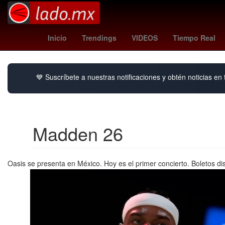
cubs - blue jays
Agresión
LeBron J
Inicio
Trendings
VIDEOS
Tiempo Real
💙 Suscríbete a nuestras notificaciones y obtén noticias en
Madden 26
Oasis se presenta en México. Hoy es el primer concierto. Boletos di