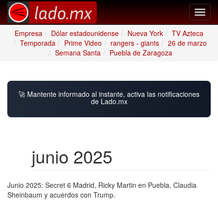
Toggl
navig
Empresa
Dólar estadounidense
Nueva York
TV Azteca
Temporada
Prime Video
rangers - giants
26 de marzo
Semana Santa
Puebla de Zaragoza
🚀 Mantente informado al instante, activa las notificaciones
de Lado.mx
junio 2025
Junio 2025: Secret 6 Madrid, Ricky Martin en Puebla, Claudia
Sheinbaum y acuerdos con Trump.