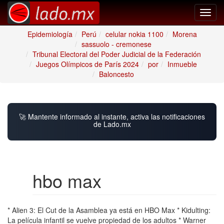
Toggl
navig
Epidemiología
Perú
celular nokia 1100
Morena
sassuolo - cremonese
Tribunal Electoral del Poder Judicial de la Federación
Juegos Olímpicos de París 2024
por
Inmueble
Baloncesto
🚀 Mantente informado al instante, activa las notificaciones
de Lado.mx
hbo max
* Alien 3: El Cut de la Asamblea ya está en HBO Max * Kidulting:
La película infantil se vuelve propiedad de los adultos * Warner