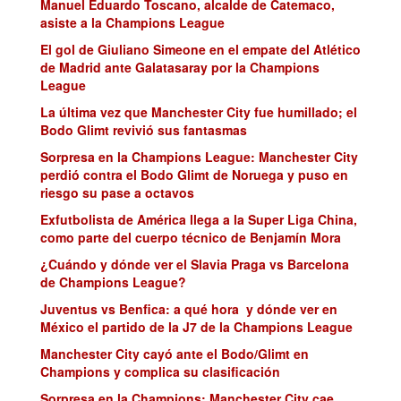
Manuel Eduardo Toscano, alcalde de Catemaco,
asiste a la Champions League
El gol de Giuliano Simeone en el empate del Atlético
de Madrid ante Galatasaray por la Champions
League
La última vez que Manchester City fue humillado; el
Bodo Glimt revivió sus fantasmas
Sorpresa en la Champions League: Manchester City
perdió contra el Bodo Glimt de Noruega y puso en
riesgo su pase a octavos
Exfutbolista de América llega a la Super Liga China,
como parte del cuerpo técnico de Benjamín Mora
¿Cuándo y dónde ver el Slavia Praga vs Barcelona
de Champions League?
Juventus vs Benfica: a qué hora y dónde ver en
México el partido de la J7 de la Champions League
Manchester City cayó ante el Bodo/Glimt en
Champions y complica su clasificación
Sorpresa en la Champions; Manchester City cae