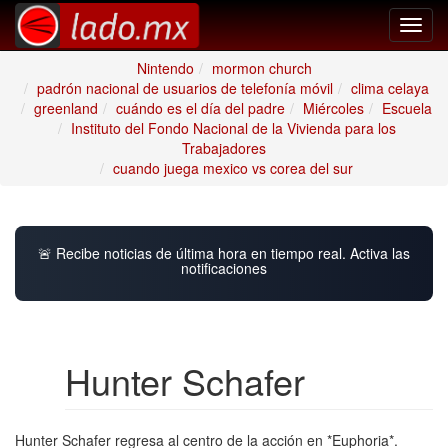
Toggl
navig
Nintendo
mormon church
padrón nacional de usuarios de telefonía móvil
clima celaya
greenland
cuándo es el día del padre
Miércoles
Escuela
Instituto del Fondo Nacional de la Vivienda para los
Trabajadores
cuando juega mexico vs corea del sur
🚨 Recibe noticias de última hora en tiempo real. Activa las
notificaciones
Hunter Schafer
Hunter Schafer regresa al centro de la acción en *Euphoria*.