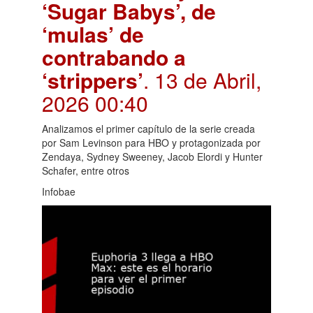
‘Sugar Babys’, de
‘mulas’ de
contrabando a
‘strippers’
. 13 de Abril,
2026 00:40
Analizamos el primer capítulo de la serie creada
por Sam Levinson para HBO y protagonizada por
Zendaya, Sydney Sweeney, Jacob Elordi y Hunter
Schafer, entre otros
Infobae