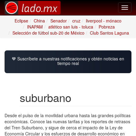
Toggl
navig
Eclipse
China
Senador
cruz
liverpool - mónaco
INAPAM
atlético san luis - toluca
Pobreza
Selección de fútbol sub-20 de México
Club Santos Laguna
💙 Suscríbete a nuestras notificaciones y obtén noticias en
tiempo real
suburbano
Desde el pulso de la movilidad urbana hasta las grandes políticas
económicas. Conoce las nuevas tarifas y los reportes de retrasos
del Tren Suburbano, y sigue de cerca el impacto de la Ley de
Economía Circular y los esfuerzos de desarrollo económico en