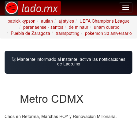
Toggl
navig
patrick kypson
autlan
aj styles
UEFA Champions League
paranaense - santos
de minaur
unam cuerpo
Puebla de Zaragoza
trainspotting
pokemon 30 aniversario
🚀 Mantente informado al instante, activa las notificaciones
de Lado.mx
Metro CDMX
Caos en Reforma, Marchas HOY y Renovación Millonaria.