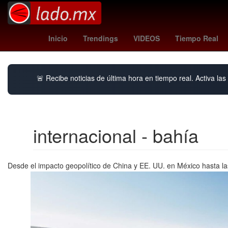
portugal vs
Agresión
jonathan perez chivas
N
Inicio
Trendings
VIDEOS
Tiempo Real
🚨 Recibe noticias de última hora en tiempo real. Activa las 
internacional - bahía
Desde el impacto geopolítico de China y EE. UU. en México hasta la