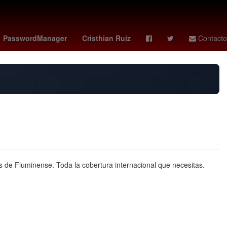
México
Claudia Sheinbaum Pardo
Chihuahua
PasswordManager
Cristhian Ruiz
Contacto
 de Fluminense. Toda la cobertura internacional que necesitas.