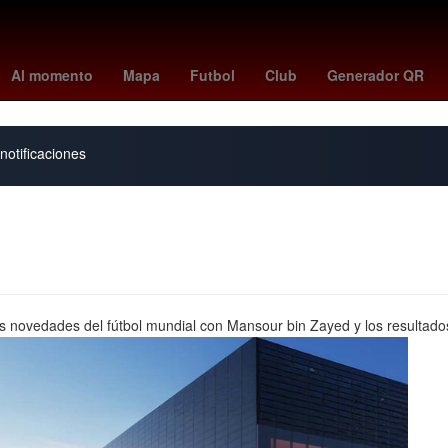
obel de la Paz 2018
China
metroid prime 4
masterchef en vivo
Al momento
Mapa
Futbol
Club
Generador QR
notificaciones
s novedades del fútbol mundial con Mansour bin Zayed y los resultados