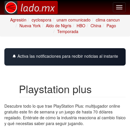
Toggl
navig
Agresión
cyclospora
unam comunicado
clima cancun
Nueva York
Aldo de Nigris
HBO
China
Pago
Temporada
🔔 Activa las notificaciones para recibir noticias al instante
Playstation plus
Descubre todo lo que trae PlayStation Plus: multijugador online
gratuito este fin de semana y un juego de hasta 70 dólares
regalado. Entérate de cómo la industria reacciona al cambio físico
y qué necesitas saber para seguir jugando.