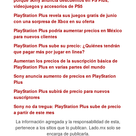
porque Sony anuncia descuentos en PS Plus,
videojuegos y accesorios de PS5
PlayStation Plus revela sus juegos gratis de junio
con una sorpresa de Xbox en su oferta
PlayStation Plus podría aumentar precios en México
para nuevos clientes
PlayStation Plus sube su precio: ¿Quiénes tendrán
que pagar más por jugar en linea?
Aumentan los precios de la suscripción básica de
PlayStation Plus en varias partes del mundo
Sony anuncia aumento de precios en PlayStation
Plus
PlayStation Plus subirá de precio para nuevos
suscriptores
Sony no da tregua: PlayStation Plus sube de precio
a partir de este mes
El precio de la suscripción de PlayStation Plus
La información agregada y la responsabilidad de esta,
aumentará esta misma semana para los nuevos
pertenece a los sitios que lo publican. Lado.mx solo se
clientes
encarga de publicarla.