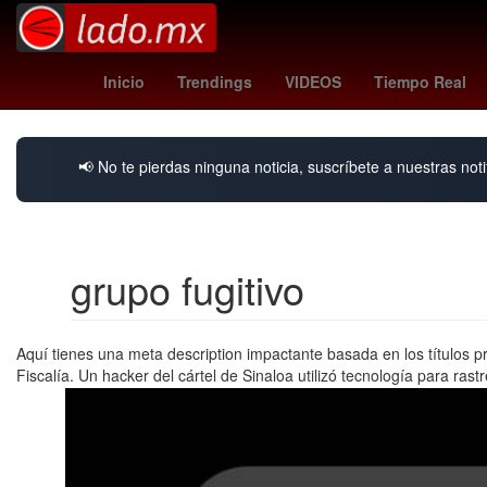
Santa Catarina
alito moreno
Marisol González
Banda El
Inicio
Trendings
VIDEOS
Tiempo Real
📢 No te pierdas ninguna noticia, suscríbete a nuestras noti
grupo fugitivo
Aquí tienes una meta description impactante basada en los títulos p
Fiscalía. Un hacker del cártel de Sinaloa utilizó tecnología para ra