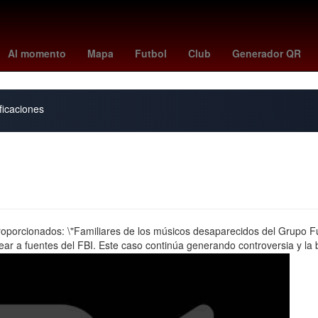
 Recodo
Fuegos artificiales
Argentina
jesús maría tarriba
frank
Al momento
Mapa
Futbol
Club
Generador QR
ficaciones
roporcionados: \"Familiares de los músicos desaparecidos del Grupo Fugi
strear a fuentes del FBI. Este caso continúa generando controversia y l