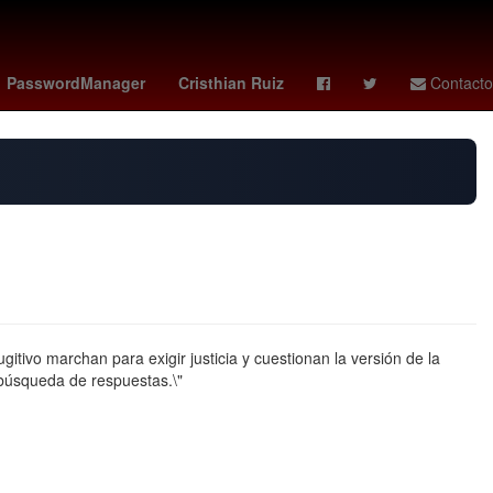
enstein
memes grito de independencia
clima en hermosillo
PasswordManager
Cristhian Ruiz
Contacto
tivo marchan para exigir justicia y cuestionan la versión de la
a búsqueda de respuestas.\"