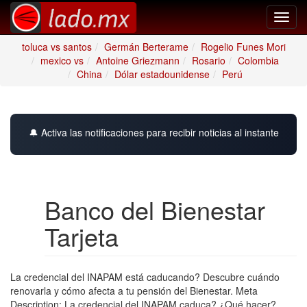
Toggl
navig
toluca vs santos
Germán Berterame
Rogelio Funes Mori
mexico vs
Antoine Griezmann
Rosario
Colombia
China
Dólar estadounidense
Perú
🔔 Activa las notificaciones para recibir noticias al instante
Banco del Bienestar
Tarjeta
La credencial del INAPAM está caducando? Descubre cuándo
renovarla y cómo afecta a tu pensión del Bienestar. Meta
Description: La credencial del INAPAM caduca? ¿Qué hacer?