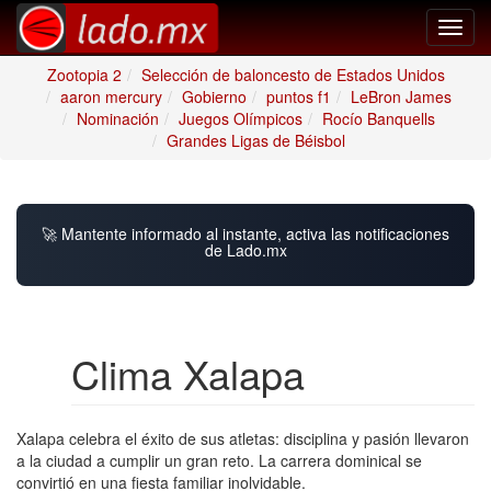
Toggl
navig
Zootopia 2
Selección de baloncesto de Estados Unidos
aaron mercury
Gobierno
puntos f1
LeBron James
Nominación
Juegos Olímpicos
Rocío Banquells
Grandes Ligas de Béisbol
🚀 Mantente informado al instante, activa las notificaciones
de Lado.mx
Clima Xalapa
Xalapa celebra el éxito de sus atletas: disciplina y pasión llevaron
a la ciudad a cumplir un gran reto. La carrera dominical se
convirtió en una fiesta familiar inolvidable.