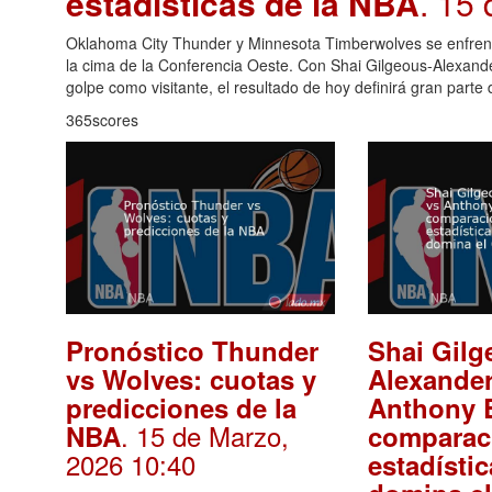
estadísticas de la NBA
. 15
Oklahoma City Thunder y Minnesota Timberwolves se enfrent
la cima de la Conferencia Oeste. Con Shai Gilgeous-Alexande
golpe como visitante, el resultado de hoy definirá gran parte 
365scores
Pronóstico Thunder
Shai Gilg
vs Wolves: cuotas y
Alexander
predicciones de la
Anthony 
. 15 de Marzo,
NBA
comparac
2026 10:40
estadísti