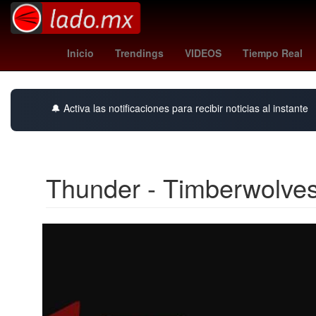
Madrid
leagues cup hoy
Brasil
Inicio
Trendings
VIDEOS
Tiempo Real
🔔 Activa las notificaciones para recibir noticias al instante
Thunder - Timberwolve