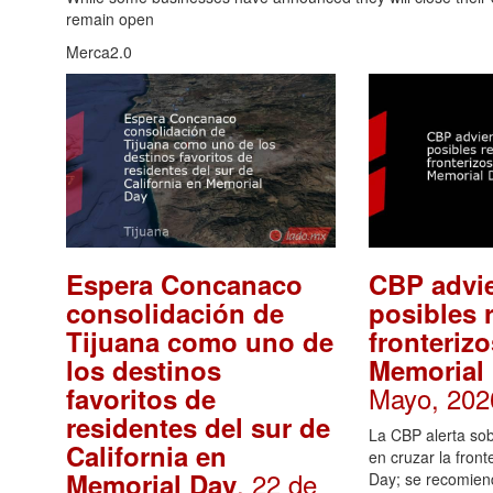
remain open
Merca2.0
Espera Concanaco
CBP advie
consolidación de
posibles 
Tijuana como uno de
fronterizo
los destinos
Memorial
Mayo, 202
favoritos de
residentes del sur de
La CBP alerta sob
California en
en cruzar la fron
. 22 de
Memorial Day
Day; se recomien