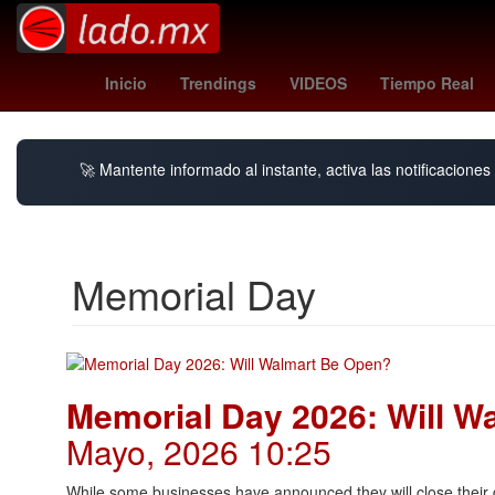
Cohete
orioles - angels
Matt Damon
Farma
Inicio
Trendings
VIDEOS
Tiempo Real
🚀 Mantente informado al instante, activa las notificacione
Memorial Day
Memorial Day 2026: Will W
Mayo, 2026 10:25
While some businesses have announced they will close their 