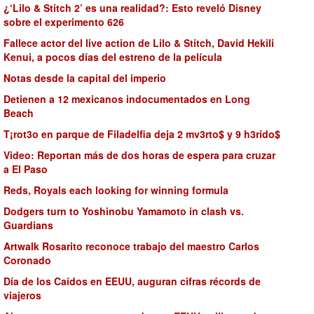
¿‘Lilo & Stitch 2’ es una realidad?: Esto reveló Disney
sobre el experimento 626
Fallece actor del live action de Lilo & Stitch, David Hekili
Kenui, a pocos días del estreno de la película
Notas desde la capital del imperio
Detienen a 12 mexicanos indocumentados en Long
Beach
T¡rot3o en parque de Filadelfia deja 2 mv3rto$ y 9 h3rido$
Video: Reportan más de dos horas de espera para cruzar
a El Paso
Reds, Royals each looking for winning formula
Dodgers turn to Yoshinobu Yamamoto in clash vs.
Guardians
Artwalk Rosarito reconoce trabajo del maestro Carlos
Coronado
Día de los Caídos en EEUU, auguran cifras récords de
viajeros