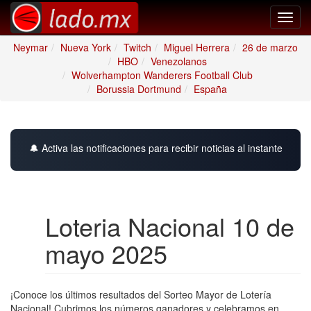
Toggl
navig
Neymar
Nueva York
Twitch
Miguel Herrera
26 de marzo
HBO
Venezolanos
Wolverhampton Wanderers Football Club
Borussia Dortmund
España
🔔 Activa las notificaciones para recibir noticias al instante
Loteria Nacional 10 de
mayo 2025
¡Conoce los últimos resultados del Sorteo Mayor de Lotería
Nacional! Cubrimos los números ganadores y celebramos en