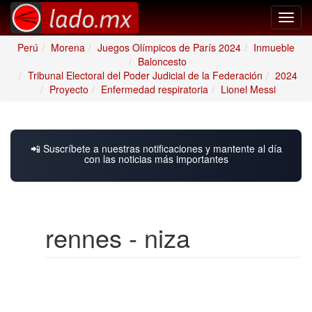
Toggl
navig
Perú
Morena
Juegos Olímpicos de París 2024
Inmueble
Baloncesto
Tribunal Electoral del Poder Judicial de la Federación
2024
Proyecto
Enfermedad respiratoria
Lionel Messi
📲 Suscríbete a nuestras notificaciones y mantente al día
con las noticias más importantes
rennes - niza