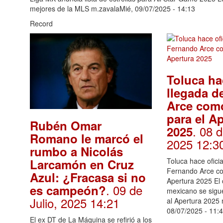
mejores de la MLS m.zavalaMié, 09/07/2025 - 14:13
Record
Toluca hac
llegada d
Arce como
para el A
Rubén Omar
. 08 d
2025
Romano le marcó el
2025 12:3
rumbo a Nicolás
Larcamón en Cruz
Toluca hace oficia
Fernando Arce co
Azul: ¿Fracasa si no
Apertura 2025 El
. 09 de
es campeón?
mexicano se sigu
Julio, 2025 14:21
al Apertura 2025
08/07/2025 - 11:
El ex DT de La Máquina se refirió a los