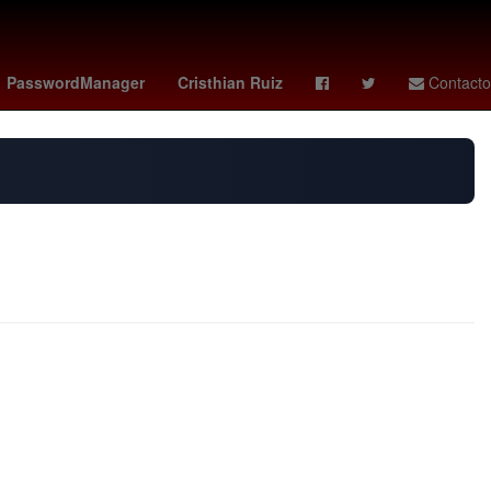
ol - brentford
fulham - newcastle
horarios f1
burnley - wolves
PasswordManager
Cristhian Ruiz
Contacto