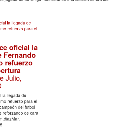
e oficial la
e Fernando
 refuerzo
pertura
e Julio,
0
l la llegada de
mo refuerzo para el
 campeón del futbol
e reforzando de cara
 m.diazMar,
45