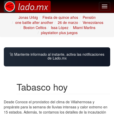
Toggl
navig
Jonas Urbig
Fiesta de quince años
Pensión
one battle after another
26 de marzo
Venezolanos
Boston Celtics
Issa López
Miami Marlins
playstation plus juegos
🚀 Mantente informado al instante, activa las notificaciones
de Lado.mx
Tabasco hoy
Desde Conoce el pronóstico del clima de Villahermosa y
prepárate para la semana de lluvias intensas y calor extremo en
15 estados. Además, te contamos los detalles de la incautación