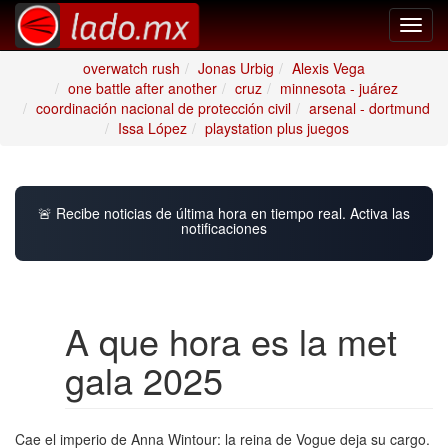
Toggl
navig
overwatch rush
Jonas Urbig
Alexis Vega
one battle after another
cruz
minnesota - juárez
coordinación nacional de protección civil
arsenal - dortmund
Issa López
playstation plus juegos
🚨 Recibe noticias de última hora en tiempo real. Activa las
notificaciones
A que hora es la met
gala 2025
Cae el imperio de Anna Wintour: la reina de Vogue deja su cargo.