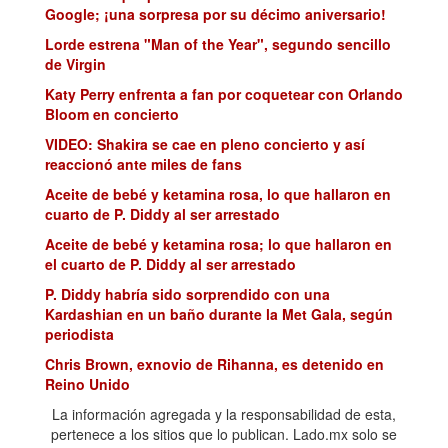
Google; ¡una sorpresa por su décimo aniversario!
Lorde estrena "Man of the Year", segundo sencillo
de Virgin
Katy Perry enfrenta a fan por coquetear con Orlando
Bloom en concierto
VIDEO: Shakira se cae en pleno concierto y así
reaccionó ante miles de fans
Aceite de bebé y ketamina rosa, lo que hallaron en
cuarto de P. Diddy al ser arrestado
Aceite de bebé y ketamina rosa; lo que hallaron en
el cuarto de P. Diddy al ser arrestado
P. Diddy habría sido sorprendido con una
Kardashian en un baño durante la Met Gala, según
periodista
Chris Brown, exnovio de Rihanna, es detenido en
Reino Unido
La joyería más cara del Met Gala 2025
La información agregada y la responsabilidad de esta,
pertenece a los sitios que lo publican. Lado.mx solo se
Un día Met Gala y al otro Cónclave: ¿FOMO o