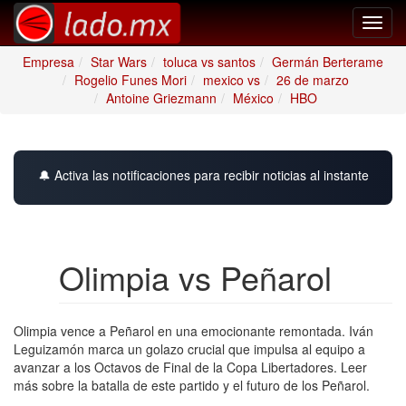
Toggl
navig
Empresa
Star Wars
toluca vs santos
Germán Berterame
Rogelio Funes Mori
mexico vs
26 de marzo
Antoine Griezmann
México
HBO
🔔 Activa las notificaciones para recibir noticias al instante
Olimpia vs Peñarol
Olimpia vence a Peñarol en una emocionante remontada. Iván
Leguizamón marca un golazo crucial que impulsa al equipo a
avanzar a los Octavos de Final de la Copa Libertadores. Leer
más sobre la batalla de este partido y el futuro de los Peñarol.