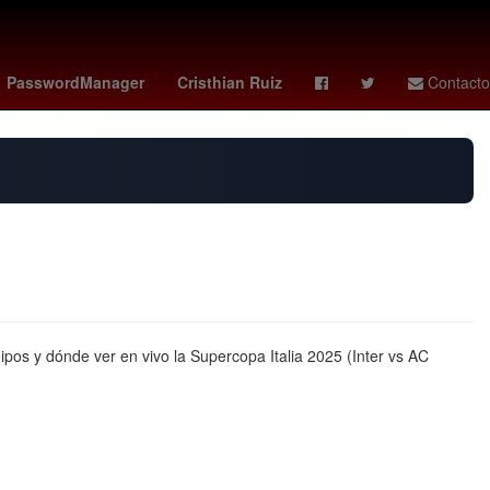
onzon
cavaliers - rockets
PasswordManager
Cristhian Ruiz
Contacto
pos y dónde ver en vivo la Supercopa Italia 2025 (Inter vs AC