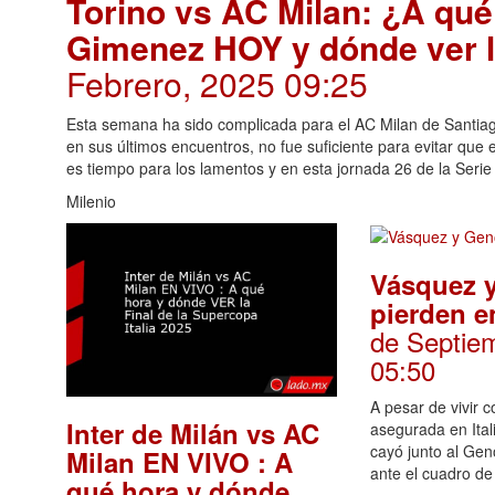
Torino vs AC Milan: ¿A qué
Gimenez HOY y dónde ver la
Febrero, 2025 09:25
Esta semana ha sido complicada para el AC Milan de Santia
en sus últimos encuentros, no fue suficiente para evitar qu
es tiempo para los lamentos y en esta jornada 26 de la Serie
Milenio
Vásquez 
pierden e
de Septie
05:50
A pesar de vivir co
Inter de Milán vs AC
asegurada en Ita
cayó junto al Ge
Milan EN VIVO : A
ante el cuadro de
qué hora y dónde