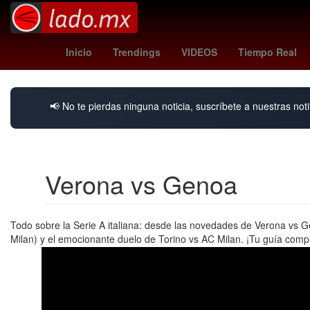
Henipavirus
Estética
Inicio
Trendings
VIDEOS
Tiempo Real
📢 No te pierdas ninguna noticia, suscríbete a nuestras noti
Verona vs Genoa
Todo sobre la Serie A italiana: desde las novedades de Verona vs G
Milan) y el emocionante duelo de Torino vs AC Milan. ¡Tu guía comple