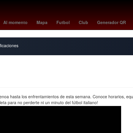
peppa pig
rockets
swag 2
Pago
HBO
Empresa
florian m
Al momento
Mapa
Futbol
Club
Generador QR
ficaciones
enoa hasta los enfrentamientos de esta semana. Conoce horarios, equi
ta para no perderte ni un minuto del fútbol italiano!